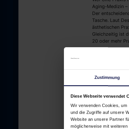
Aging-Medizin – 
Der entscheidend
Tasche. Laut Des
ästhetischen Pra
Gleichzeitig ist
20 oder mehr Pr
Die 6 w
ästhet
Zustimmung
Diese Webseite verwendet 
1. Onlin
Wir verwenden Cookies, um I
und die Zugriffe auf unsere 
überhaup
Website an unsere Partner fü
möglicherweise mit weiteren