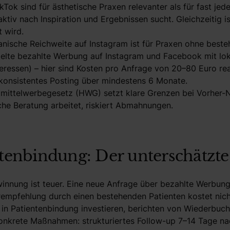
kTok sind für ästhetische Praxen relevanter als für fast jed
aktiv nach Inspiration und Ergebnissen sucht. Gleichzeitig 
 wird.
ganische Reichweite auf Instagram ist für Praxen ohne bes
zielte bezahlte Werbung auf Instagram und Facebook mit lo
teressen) – hier sind Kosten pro Anfrage von 20–80 Euro re
konsistentes Posting über mindestens 6 Monate.
lmittelwerbegesetz (HWG) setzt klare Grenzen bei Vorher-
iche Beratung arbeitet, riskiert Abmahnungen.
ntenbindung: Der unterschätzt
nnung ist teuer. Eine neue Anfrage über bezahlte Werbung 
rempfehlung durch einen bestehenden Patienten kostet nich
v in Patientenbindung investieren, berichten von Wiederbu
onkrete Maßnahmen: strukturiertes Follow-up 7–14 Tage na