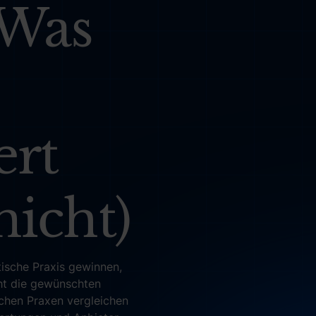
 Was
ert
nicht)
tische Praxis gewinnen,
ht die gewünschten
schen Praxen vergleichen