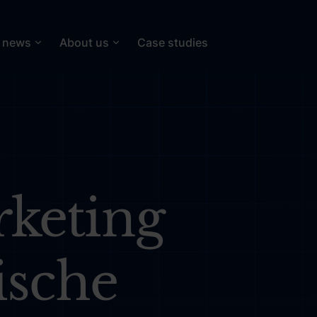
t news
About us
Case studies
rketing
ische