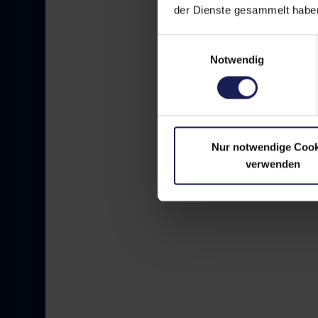
der Dienste gesammelt haben
Der erste Kontak
auf Seite 1 ersc
Einwilligungsauswahl
Patienten, bevor
Notwendig
Was konkret funk
„Hyaluron Lippen
gepflegtes Googl
vollständigem Pr
mehr als 50 Goog
Nur notwendige Cook
Was häufig schei
verwenden
Praxis, die für „