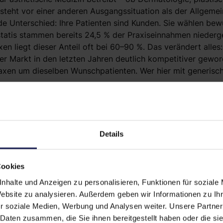
steht vor einer anderen Ausgangssituation als der Allgeme
e Unterschied: Ihre Patienten sind Kunden. Sie wählen bewu
tatis stammen bereits 24,5 % der Praxiseinnahmen niederge
xen liegt dieser Anteil oft bei 60–90 %. Das verändert alle
 der Markt in den letzten Jahren deutlich kompetitiver gewo
axen um dieselben Wunschpatienten. Wer hier mit generisc
ichtigsten Hebel im Prax
ische Medizin
Details
Cookies
e-Sichtbarkeit: Gefunden werd
nhalte und Anzeigen zu personalisieren, Funktionen für soziale
Website zu analysieren. Außerdem geben wir Informationen zu I
t auftaucht
r soziale Medien, Werbung und Analysen weiter. Unsere Partner
 Daten zusammen, die Sie ihnen bereitgestellt haben oder die s