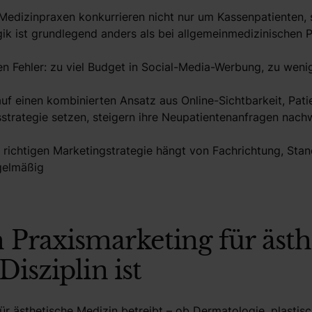
Medizinpraxen konkurrieren nicht nur um Kassenpatienten, 
ik ist grundlegend anders als bei allgemeinmedizinischen 
en Fehler: zu viel Budget in Social-Media-Werbung, zu weni
auf einen kombinierten Ansatz aus Online-Sichtbarkeit, Pat
strategie setzen, steigern ihre Neupatientenanfragen nac
 richtigen Marketingstrategie hängt von Fachrichtung, Sta
gelmäßig
Praxismarketing für ästh
Disziplin ist
für ästhetische Medizin betreibt – ob Dermatologie, plastis