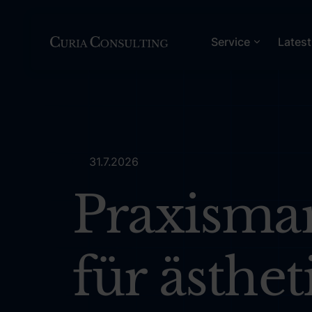
Service
Lates
31.7.2026
Praxisma
für ästhet