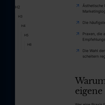
Ästhetische 
H2
Marketinglog
H3
Die häufigst
H4
Praxen, die 
H5
Empfehlungs
H6
Die Wahl der
scheitern re
Warum 
eigene 
Wer eine Praxis 