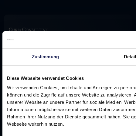
Footer
The growth partner for doctors in aesthetic
medicine
Zustimmung
Detai
Diese Webseite verwendet Cookies
Wir verwenden Cookies, um Inhalte und Anzeigen zu personal
Promise
können und die Zugriffe auf unsere Website zu analysieren.
Challenge
unserer Website an unsere Partner für soziale Medien, Werb
Success stories
Informationen möglicherweise mit weiteren Daten zusammen, d
Work together
Rahmen Ihrer Nutzung der Dienste gesammelt haben. Sie ge
About us
Webseite weiterhin nutzen.
Schedule a call