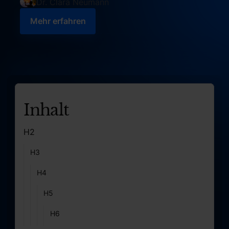
Dr. Clara Neumann
Mehr erfahren
Mehr erfahren
Inhalt
H2
H3
H4
H5
H6