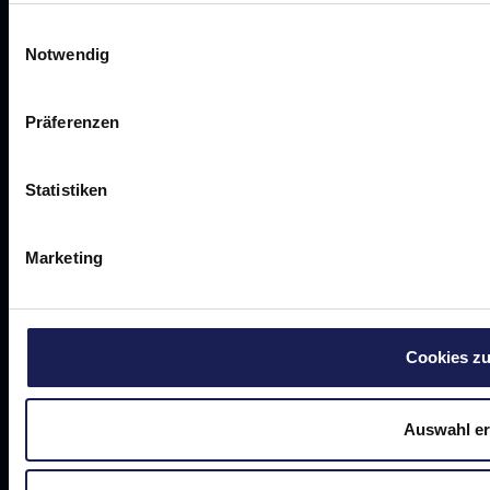
Einwilligungsauswahl
Notwendig
©
2026
Curia Consulting GmbH
Präferenzen
TERMS AND CONDITIONS
Data protection
imprint
career
Statistiken
Marketing
Cookies zu
Auswahl er