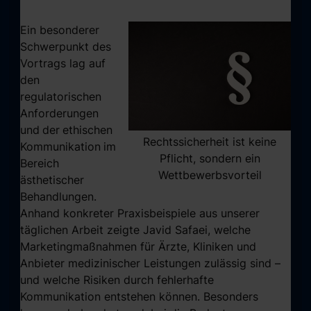
Ein besonderer
Schwerpunkt des
Vortrags lag auf
den
regulatorischen
Anforderungen
und
der
ethischen
Rechtssicherheit ist keine
Kommunikation
im
Pflicht, sondern ein
Bereich
Wettbewerbsvorteil
ästhetischer
Behandlungen.
Anhand konkreter Praxisbeispiele aus unserer
täglichen Arbeit zeigte Javid Safaei, welche
Marketingmaßnahmen für Ärzte, Kliniken und
Anbieter medizinischer Leistungen zulässig sind –
und welche Risiken durch fehlerhafte
Kommunikation entstehen können. Besonders