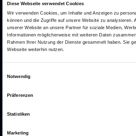
Diese Webseite verwendet Cookies
Der Wachstumspartner für Ärzte in der
Wir verwenden Cookies, um Inhalte und Anzeigen zu personal
ästhetischen Medizin
können und die Zugriffe auf unsere Website zu analysieren.
unserer Website an unsere Partner für soziale Medien, Werb
Informationen möglicherweise mit weiteren Daten zusammen, d
Rahmen Ihrer Nutzung der Dienste gesammelt haben. Sie ge
Webseite weiterhin nutzen.
Versprechen
Problem
Einwilligungsauswahl
Notwendig
Erfolgsgeschichten
Zusammenarbeit
Über uns
Präferenzen
Unverbindliches Gespräch
Statistiken
©
2026
Curia Consulting GmbH
Marketing