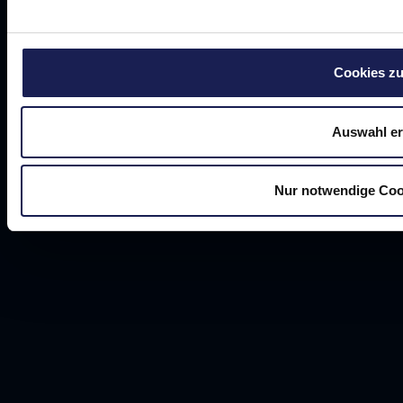
AGB
Datenschutz
Impressum
Karriere
Cookies zu
Auswahl er
Nur notwendige Coo