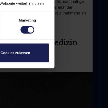
n zu konkreten Best Practices für nachhaltige
Webseite weiterhin nutzen.
terschied machen. Gerade im Bereich der
ungsbewusstes Medical
Marketing zunehmend an
Marketing
ästhetischen Medizin
Cookies zulassen