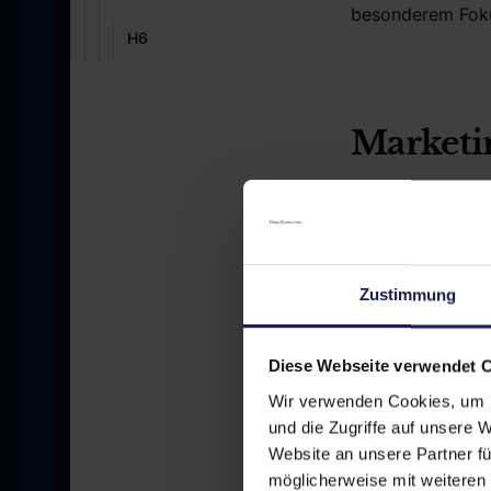
besonderem Foku
H6
Marketin
Im Mittelpunkt d
professionell ve
Zustimmung
Nachhaltig
aggressive 
Diese Webseite verwendet 
Patientenk
Wir verwenden Cookies, um I
und die Zugriffe auf unsere 
Website an unsere Partner fü
möglicherweise mit weiteren