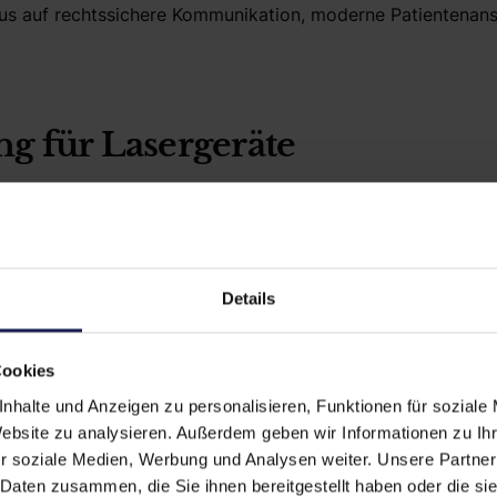
s auf rechtssichere Kommunikation, moderne Patientenansp
g für Lasergeräte
es Vortrags stand die Frage, wie moderne ästhetische
Prax
rmarkten können. Javid Safaei machte dabei deutlich:
Details
er Erfolg in der Vermarktung ästhetischer Lase
Werbemaßnahmen – er entsteht in klarer Positio
Cookies
ommunikation und einem tiefen Verständnis für 
nhalte und Anzeigen zu personalisieren, Funktionen für soziale
Website zu analysieren. Außerdem geben wir Informationen zu I
r soziale Medien, Werbung und Analysen weiter. Unsere Partner
 Daten zusammen, die Sie ihnen bereitgestellt haben oder die s