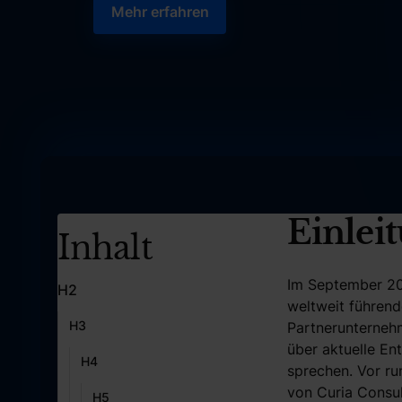
Mehr erfahren
Mehr erfahren
Einlei
Inhalt
Im September 202
H2
weltweit führend
H3
Partnerunterne
über aktuelle En
H4
sprechen. Vor r
von Curia Consu
H5