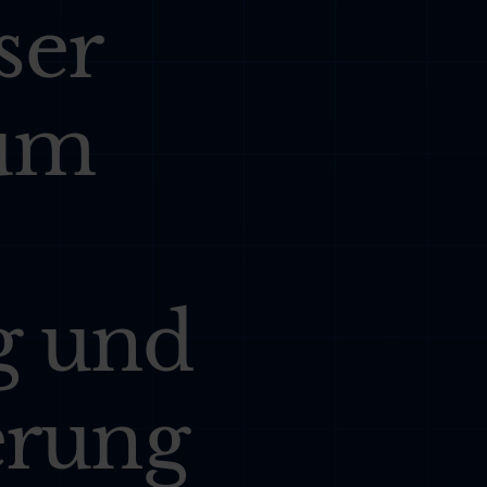
ser
um
g und
erung