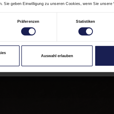
ierung medizinischer Lasergeräte im Premiumsegment bis hi
. Sie geben Einwilligung zu unseren Cookies, wenn Sie unsere 
n zeigte er, welche Hebel in der Praxis tatsächlich den Un
izin gewinnt professionelles und gleichzeitig verantwort
Präferenzen
Statistiken
ichere Kommunikation in der 
ies
Auswahl erlauben