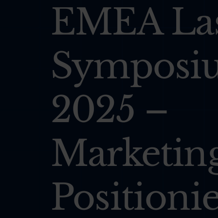
EMEA La
Symposi
2025 –
Marketin
Positioni