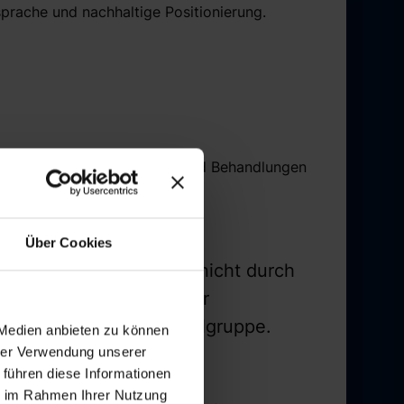
rache und nachhaltige Positionierung.
en
und
Kliniken ihre Geräte und Behandlungen
Über Cookies
rbehandlungen entsteht nicht durch
nierung, professioneller
die Bedürfnisse der Zielgruppe.
 Medien anbieten zu können
hrer Verwendung unserer
 führen diese Informationen
ie im Rahmen Ihrer Nutzung