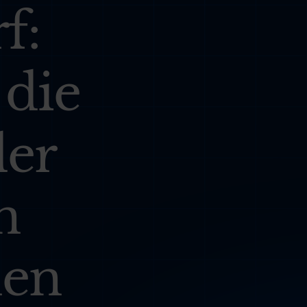
f:
 die
der
n
hen