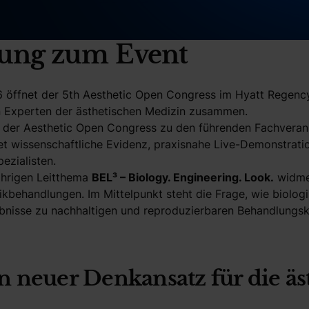
tung zum Event
 öffnet der 5th Aesthetic Open Congress im Hyatt Regency 
 Experten der ästhetischen Medizin zusammen.
lt der Aesthetic Open Congress zu den führenden Fachvera
t wissenschaftliche Evidenz, praxisnahe Live-Demonstratio
pezialisten.
ährigen Leitthema
BEL³ – Biology. Engineering. Look.
widmet
kbehandlungen. Im Mittelpunkt steht die Frage, wie biolog
ebnisse zu nachhaltigen und reproduzierbaren Behandlung
n neuer Denkansatz für die ä