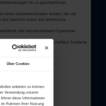
elbehandlungen hin zu ganzheitlichen
ss einen dreidimensionalen Ansatz, der die
e des Gesichts sowie das ästhetische
, natürliche und reproduzierbare Ergebnisse
d fokussiert sich auf wissenschaftlich fundierte
Über Cookies
 Niveau
es Faculty-Programm.
 Medien anbieten zu können
hrer Verwendung unserer
 führen diese Informationen
ie im Rahmen Ihrer Nutzung