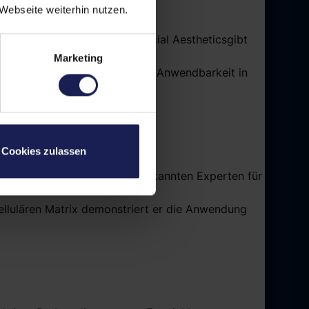
Webseite weiterhin nutzen.
rdwerks
Filler's Anatomy of Facial Aesthetics
gibt
Marketing
tionstechniken mit praktischer Anwendbarkeit in
Cookies zulassen
 seit vielen Jahren zu den anerkannten Experten für
ellulären Matrix demonstriert er die Anwendung