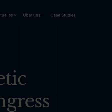
tuelles
Über uns
Case Studies
etic
gress