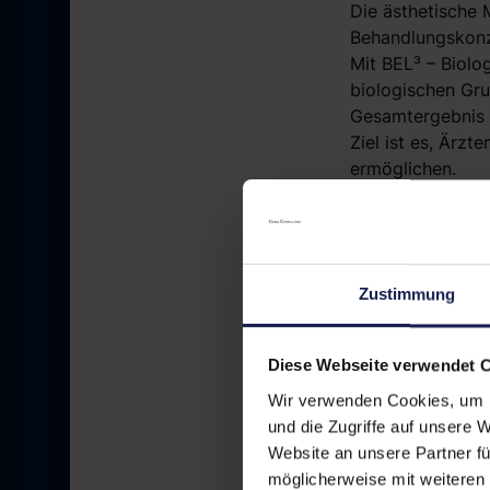
Die ästhetische 
Behandlungskon
Mit BEL³ – Biolo
biologischen Gru
Gesamtergebnis 
Ziel ist es, Ärzt
ermöglichen.
Damit setzt der 
Behandlungskonz
Zustimmung
Interna
Diese Webseite verwendet 
Auch 2026 präsen
Wir verwenden Cookies, um I
Zu den Referente
und die Zugriffe auf unsere 
Website an unsere Partner fü
möglicherweise mit weiteren
Dr. med. 