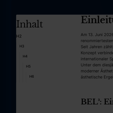
Einlei
Inhalt
Am 13. Juni 2026
H2
renommiertesten
H3
Seit Jahren zäh
Konzept verbinde
H4
internationaler S
Unter dem diesj
H5
moderner Ästheti
H6
ästhetische Erg
BEL³: Ei