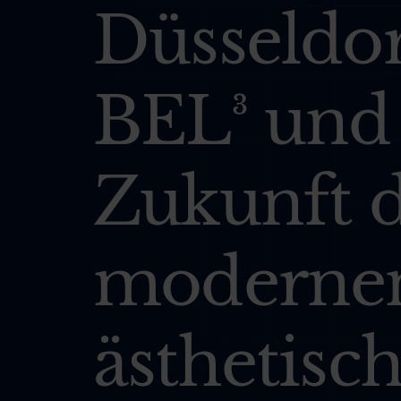
Düsseldor
BEL³ und
Zukunft 
moderne
ästhetisc