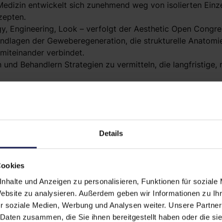
Medizin entwickelt sich zunehmend weg von isolierten Einz
zepten.
gy, Engineering, Look – verfolgt der Aesthetic Open Congre
ndlagen der Geweberegeneration, die strukturelle Anatomi
miteinander verbindet.
en und Behandlern Strategien zu vermitteln, die langfristige
Kongress bewusst einen Gegenpol zu kurzfristigen Trends un
epte mit nachhaltigem Nutzen für Patienten.
Details
tionale Speaker auf höchstem
Cookies
tiert der Kongress erneut ein hochkarätiges international
nhalte und Anzeigen zu personalisieren, Funktionen für soziale
n zählen unter anderem:
Website zu analysieren. Außerdem geben wir Informationen zu I
r soziale Medien, Werbung und Analysen weiter. Unsere Partner
 Daten zusammen, die Sie ihnen bereitgestellt haben oder die s
Zhixiong Chang