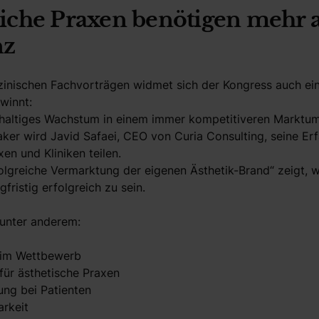
iche Praxen benötigen mehr a
nz
nischen Fachvorträgen widmet sich der Kongress auch eine
winnt:
hhaltiges Wachstum in einem immer kompetitiveren Marktum
ker wird Javid Safaei, CEO von Curia Consulting, seine E
en und Kliniken teilen.
olgreiche Vermarktung der eigenen Ästhetik-Brand“ zeigt, w
gfristig erfolgreich zu sein.
 unter anderem:
g im Wettbewerb
ür ästhetische Praxen
ung bei Patienten
arkeit