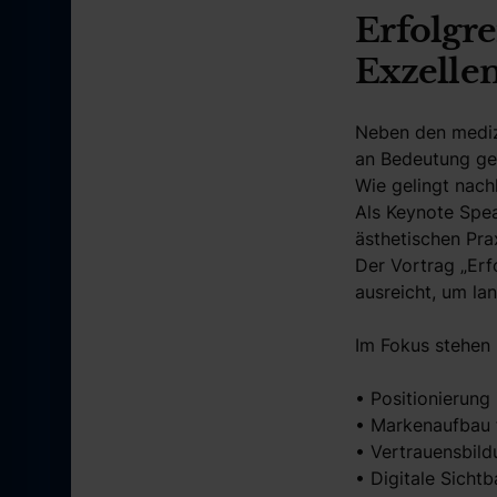
Erfolgre
Exzelle
Neben den medizi
an Bedeutung ge
Wie gelingt nac
Als Keynote Spea
ästhetischen Prax
Der Vortrag „Erf
ausreicht, um lan
Im Fokus stehen
• Positionierun
• Markenaufbau f
• Vertrauensbild
• Digitale Sichtb