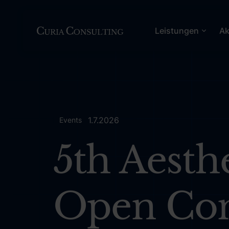
Leistungen
Ak
1.7.2026
Events
5th Aesth
Open Con